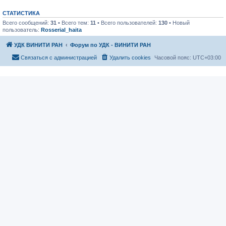
СТАТИСТИКА
Всего сообщений:
31
• Всего тем:
11
• Всего пользователей:
130
• Новый
пользователь:
Rosserial_haita
УДК ВИНИТИ РАН
Форум по УДК - ВИНИТИ РАН
Связаться с администрацией
Удалить cookies
Часовой пояс:
UTC+03:00