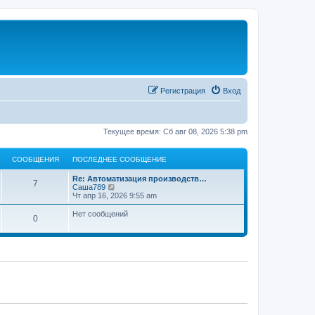
Регистрация
Вход
Текущее время: Сб авг 08, 2026 5:38 pm
СООБЩЕНИЯ
ПОСЛЕДНЕЕ СООБЩЕНИЕ
Re: Автоматизация производств…
7
П
Саша789
е
Чт апр 16, 2026 9:55 am
р
е
Нет сообщений
0
й
т
и
к
п
о
с
л
е
д
н
е