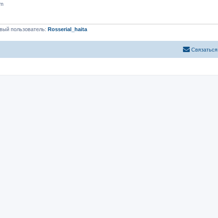
pm
вый пользователь:
Rosserial_haita
Связаться