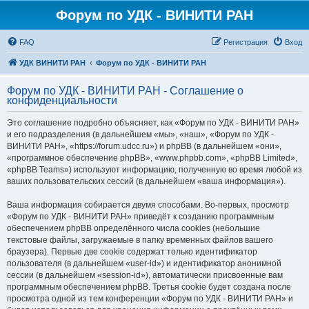
Форум по УДК - ВИНИТИ РАН
FAQ
Регистрация
Вход
УДК ВИНИТИ РАН
Форум по УДК - ВИНИТИ РАН
Форум по УДК - ВИНИТИ РАН - Соглашение о
конфиденциальности
Это соглашение подробно объясняет, как «Форум по УДК - ВИНИТИ РАН»
и его подразделения (в дальнейшем «мы», «наш», «Форум по УДК -
ВИНИТИ РАН», «https://forum.udcc.ru») и phpBB (в дальнейшем «они»,
«программное обеспечение phpBB», «www.phpbb.com», «phpBB Limited»,
«phpBB Teams») используют информацию, полученную во время любой из
ваших пользовательских сессий (в дальнейшем «ваша информация»).
Ваша информация собирается двумя способами. Во-первых, просмотр
«Форум по УДК - ВИНИТИ РАН» приведёт к созданию программным
обеспечением phpBB определённого числа cookies (небольшие
текстовые файлы, загружаемые в папку временных файлов вашего
браузера). Первые две cookie содержат только идентификатор
пользователя (в дальнейшем «user-id») и идентификатор анонимной
сессии (в дальнейшем «session-id»), автоматически присвоенные вам
программным обеспечением phpBB. Третья cookie будет создана после
просмотра одной из тем конференции «Форум по УДК - ВИНИТИ РАН» и