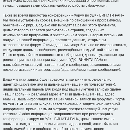
будет использоваться для хранения информации о прочтённых вами
темах, повышая таким образом удобство работы с форумами.
Также во время просмотра конференции «Форум по УДК - ВИНИТИ РАН»
мы можем установить cookies, внешние по отношению к программному
обеспечению phpBB, однако они выходят за рамки этого документа,
целью которого является рассмотрение страниц, созданных
исключительно программным обеспечением phpBB. Вторым источником
получения вашей информации являются данные, которые вы
отправляете на форум. Этими данными могут быть, но не исчерпываются,
следующие данные: сообщения, размещённые под учётной записью
Гостя (в дальнейшем «анонимные сообщения»), данные, указанные при
регистрации в конференции «Форум по УДК - ВИНИТИ РАН» (в
дальнейшем «ваша учётная запись») и сообщения, оставленные вами
после регистрации и авторизации (в дальнейшем «ваши сообщения»).
Ваша учётная запись будет содержать, как минимум, однозначно
идентифицируемое имя (в дальнейшем «ваше имя пользователя»),
индивидуальный пароль для входа под вашей учётной записью (далее
«ваш пароль») и реальный адрес email (в дальнейшем «ваш адрес
email»). Ваша информация из вашей учётной записи на форумах «Форум
по УДК - ВИНИТИ РАН» охраняется законами о защите компьютерной
информации, применяемыми в стране, предоставляющей нам услуги
хостинга. Любая информация, запрашиваемая при регистрации в
конференции «Форум по УДК - ВИНИТИ РАН», кроме вашего имени
пользователя, вашего пароля и вашего адреса email, может быть как
необходимой, так и необязательной ко вводу, на усмотрение