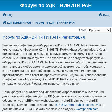
Форум по УДК - ВИНИТИ РАН
FAQ
Вход
УДК ВИНИТИ РАН
Форум по УДК - ВИНИТИ РАН
Язык:
Форум по УДК - ВИНИТИ РАН - Регистрация
Заходя на конференцию «Форум по УДК - ВИНИТИ РАН» (в дальнейшем
«мы», «наш», «Форум по УДК - ВИНИТИ РАН», «https://forum.udcc.ru»), вы
подтверждаете своё согласие со следующими условиями. Если вы не
согласны с ними, пожалуйста, не заходите и не пользуйтесь форумами
«Форум по УДК - ВИНИТИ РАН». Мы оставляем за собой право изменять
эти правила в любое время и сделаем всё возможное, чтобы уведомить
вас об этом, однако с вашей стороны было бы разумным регулярно
просматривать этот текст на предмет изменений, так как использование
конференции «Форум по УДК - ВИНИТИ РАН» после обновления/
исправления условий означает ваше согласие с ними.
Наши форумы работают под управлением программного обеспечения
для создания конференций phpBB (в дальнейшем «они», «программное
обеспечение phpBB», «www.phpbb.com», «phpBB Limited», «phpBB
Teams»), выпущенного по лицензии «
GNU General Public License v2
» (в
дальнейшем «GPL»). Скачать его можно по адресу
www.phpbb.com
.