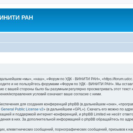
ВИНИТИ РАН
альнейшем «мы», «наш», «Форум по УДК - ВИНИТИ РАН», «https://forum.udcc.
аходите и не пользуйтесь форумами «Форум по УДК - ВИНИТИ РАН». Мы оставл
ако с вашей стороны было бы разумным регулярно просматривать этот текст 
ния/исправления условий означает ваше согласие с ними.
еспечения для создания конференций phpBB (в дальнейшем «они», «програ
General Public License v2
» (в дальнейшем «GPL»). Скачать его можно по адр
зацией и поддержкой интернет-конференций, и phpBB Limited не несёт ответ
ведения в них. За дополнительной информацией о phpBB обращайтесь по адр
их, клеветнических сообщений, порнографических сообщений, призывов к на