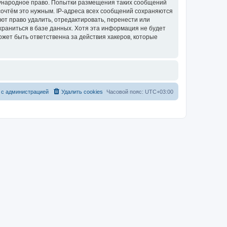
дународное право. Попытки размещения таких сообщений
сочтём это нужным. IP-адреса всех сообщений сохраняются
т право удалить, отредактировать, перенести или
храниться в базе данных. Хотя эта информация не будет
жет быть ответственна за действия хакеров, которые
 с администрацией
Удалить cookies
Часовой пояс:
UTC+03:00