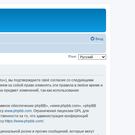
Вход
Язык:
ru»), вы подтверждаете своё согласие со следующими
яем за собой право изменять эти правила в любое время и
на предмет изменений, так как использование
ммное обеспечение phpBB», «www.phpbb.com», «phpBB
есу
www.phpbb.com
. Ограничения лицензии GPL для
ственности за то, что администрация конференций
есу
https://www.phpbb.com/
.
циональной розни и прочих сообщений, которые могут