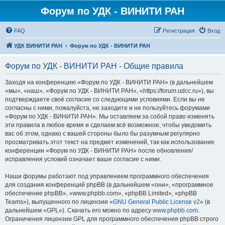
Форум по УДК - ВИНИТИ РАН
FAQ
Регистрация
Вход
УДК ВИНИТИ РАН
Форум по УДК - ВИНИТИ РАН
Форум по УДК - ВИНИТИ РАН - Общие правила
Заходя на конференцию «Форум по УДК - ВИНИТИ РАН» (в дальнейшем
«мы», «наш», «Форум по УДК - ВИНИТИ РАН», «https://forum.udcc.ru»), вы
подтверждаете своё согласие со следующими условиями. Если вы не
согласны с ними, пожалуйста, не заходите и не пользуйтесь форумами
«Форум по УДК - ВИНИТИ РАН». Мы оставляем за собой право изменять
эти правила в любое время и сделаем всё возможное, чтобы уведомить
вас об этом, однако с вашей стороны было бы разумным регулярно
просматривать этот текст на предмет изменений, так как использование
конференции «Форум по УДК - ВИНИТИ РАН» после обновления/
исправления условий означает ваше согласие с ними.
Наши форумы работают под управлением программного обеспечения
для создания конференций phpBB (в дальнейшем «они», «программное
обеспечение phpBB», «www.phpbb.com», «phpBB Limited», «phpBB
Teams»), выпущенного по лицензии «
GNU General Public License v2
» (в
дальнейшем «GPL»). Скачать его можно по адресу
www.phpbb.com
.
Ограничения лицензии GPL для программного обеспечения phpBB строго