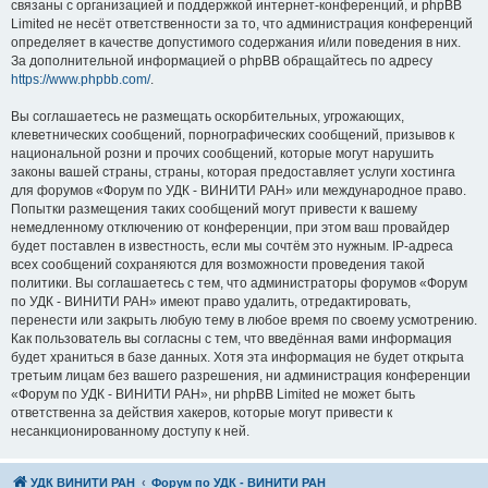
связаны с организацией и поддержкой интернет-конференций, и phpBB
Limited не несёт ответственности за то, что администрация конференций
определяет в качестве допустимого содержания и/или поведения в них.
За дополнительной информацией о phpBB обращайтесь по адресу
https://www.phpbb.com/
.
Вы соглашаетесь не размещать оскорбительных, угрожающих,
клеветнических сообщений, порнографических сообщений, призывов к
национальной розни и прочих сообщений, которые могут нарушить
законы вашей страны, страны, которая предоставляет услуги хостинга
для форумов «Форум по УДК - ВИНИТИ РАН» или международное право.
Попытки размещения таких сообщений могут привести к вашему
немедленному отключению от конференции, при этом ваш провайдер
будет поставлен в известность, если мы сочтём это нужным. IP-адреса
всех сообщений сохраняются для возможности проведения такой
политики. Вы соглашаетесь с тем, что администраторы форумов «Форум
по УДК - ВИНИТИ РАН» имеют право удалить, отредактировать,
перенести или закрыть любую тему в любое время по своему усмотрению.
Как пользователь вы согласны с тем, что введённая вами информация
будет храниться в базе данных. Хотя эта информация не будет открыта
третьим лицам без вашего разрешения, ни администрация конференции
«Форум по УДК - ВИНИТИ РАН», ни phpBB Limited не может быть
ответственна за действия хакеров, которые могут привести к
несанкционированному доступу к ней.
УДК ВИНИТИ РАН
Форум по УДК - ВИНИТИ РАН