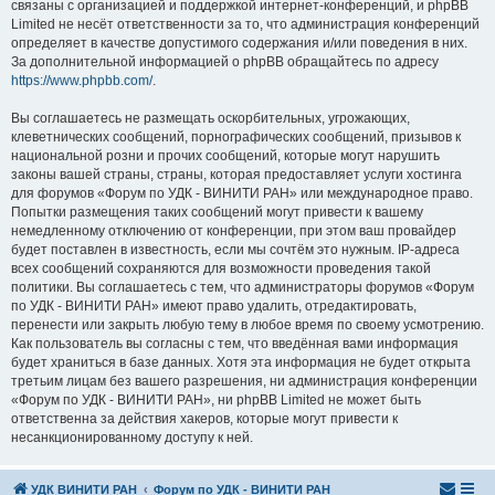
связаны с организацией и поддержкой интернет-конференций, и phpBB
Limited не несёт ответственности за то, что администрация конференций
определяет в качестве допустимого содержания и/или поведения в них.
За дополнительной информацией о phpBB обращайтесь по адресу
https://www.phpbb.com/
.
Вы соглашаетесь не размещать оскорбительных, угрожающих,
клеветнических сообщений, порнографических сообщений, призывов к
национальной розни и прочих сообщений, которые могут нарушить
законы вашей страны, страны, которая предоставляет услуги хостинга
для форумов «Форум по УДК - ВИНИТИ РАН» или международное право.
Попытки размещения таких сообщений могут привести к вашему
немедленному отключению от конференции, при этом ваш провайдер
будет поставлен в известность, если мы сочтём это нужным. IP-адреса
всех сообщений сохраняются для возможности проведения такой
политики. Вы соглашаетесь с тем, что администраторы форумов «Форум
по УДК - ВИНИТИ РАН» имеют право удалить, отредактировать,
перенести или закрыть любую тему в любое время по своему усмотрению.
Как пользователь вы согласны с тем, что введённая вами информация
будет храниться в базе данных. Хотя эта информация не будет открыта
третьим лицам без вашего разрешения, ни администрация конференции
«Форум по УДК - ВИНИТИ РАН», ни phpBB Limited не может быть
ответственна за действия хакеров, которые могут привести к
несанкционированному доступу к ней.
УДК ВИНИТИ РАН
Форум по УДК - ВИНИТИ РАН