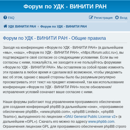
Форум по УДК - ВИНИТИ РАН
FAQ
Регистрация
Вход
УДК ВИНИТИ РАН
Форум по УДК - ВИНИТИ РАН
Форум по УДК - ВИНИТИ РАН - Общие правила
Заходя на конференцию «Форум по УДК - ВИНИТИ РАН» (в дальнейшем
«мы», «наш», «Форум по УДК - ВИНИТИ РАН», «https://forum.udcc.ru»), вы
подтверждаете своё согласие со следующими условиями. Если вы не
согласны с ними, пожалуйста, не заходите и не пользуйтесь форумами
«Форум по УДК - ВИНИТИ РАН». Мы оставляем за собой право изменять
эти правила в любое время и сделаем всё возможное, чтобы уведомить
вас об этом, однако с вашей стороны было бы разумным регулярно
просматривать этот текст на предмет изменений, так как использование
конференции «Форум по УДК - ВИНИТИ РАН» после обновления/
исправления условий означает ваше согласие с ними.
Наши форумы работают под управлением программного обеспечения
для создания конференций phpBB (в дальнейшем «они», «программное
обеспечение phpBB», «www.phpbb.com», «phpBB Limited», «phpBB
Teams»), выпущенного по лицензии «
GNU General Public License v2
» (в
дальнейшем «GPL»). Скачать его можно по адресу
www.phpbb.com
.
Ограничения лицензии GPL для программного обеспечения phpBB строго