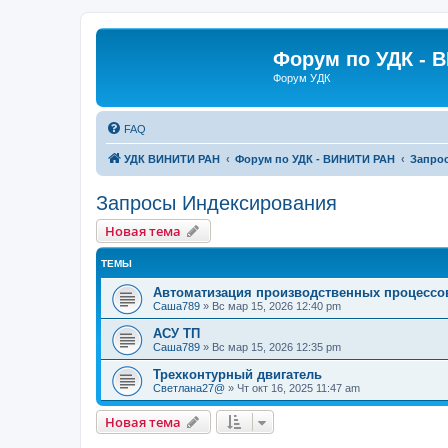
Форум по УДК - 
Форум УДК
FAQ
УДК ВИНИТИ РАН
Форум по УДК - ВИНИТИ РАН
Запро
Запросы Индексирования
Новая тема
ТЕМЫ
Автоматизация производственных процессо
Саша789
»
Вс мар 15, 2026 12:40 pm
АСУ ТП
Саша789
»
Вс мар 15, 2026 12:35 pm
Трехконтурный двигатель
Светлана27@
»
Чт окт 16, 2025 11:47 am
Новая тема