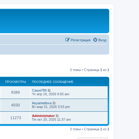
Регистрация
Вход
3 темы • Страница
1
из
1
ПРОСМОТРЫ
ПОСЛЕДНЕЕ СООБЩЕНИЕ
Саша789
9389
Чт апр 16, 2026 9:55 am
Asyametlova
4030
Вт мар 31, 2026 3:53 pm
Administrator
11273
Пн окт 20, 2025 11:37 am
3 темы • Страница
1
из
1