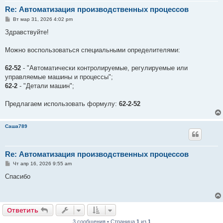
Re: Автоматизация производственных процессов
С
Вт мар 31, 2026 4:02 pm
о
о
Здравствуйте!
б
щ
е
Можно воспользоваться специальными определителями:
н
и
е
62-52
- "Автоматически контролируемые, регулируемые или
управляемые машины и процессы";
62-2
- "Детали машин";
Предлагаем использовать формулу:
62-2-52
Саша789
Re: Автоматизация производственных процессов
С
Чт апр 16, 2026 9:55 am
о
о
Спасибо
б
щ
е
н
и
Ответить
е
3 сообщения • Страница
1
из
1