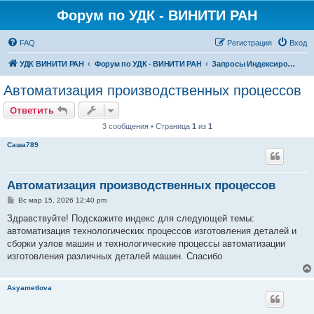
Форум по УДК - ВИНИТИ РАН
FAQ
Регистрация
Вход
УДК ВИНИТИ РАН
Форум по УДК - ВИНИТИ РАН
Запросы Индексирования
Автоматизация производственных процессов
Ответить
3 сообщения • Страница
1
из
1
Саша789
Автоматизация производственных процессов
С
Вс мар 15, 2026 12:40 pm
о
о
Здравствуйте! Подскажите индекс для следующей темы:
б
автоматизация технологических процессов изготовления деталей и
щ
е
сборки узлов машин и технологические процессы автоматизации
н
изготовления различных деталей машин. Спасибо
и
е
Asyametlova