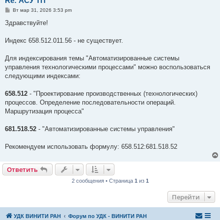
Re: АСУ ТП
С
Вт мар 31, 2026 3:53 pm
о
о
Здравствуйте!
б
щ
е
Индекс 658.512.011.56 - не существует.
н
и
е
Для индексирования темы "Автоматизированные системы
управления технологическими процессами" можно воспользоваться
следующими индексами:
658.512
- "Проектирование производственных (технологических)
процессов. Определение последовательности операций.
Маршрутизация процесса"
681.518.52
- "Автоматизированные системы управления"
Рекомендуем использовать формулу: 658.512:681.518.52
Ответить
2 сообщения • Страница
1
из
1
Перейти
УДК ВИНИТИ РАН
Форум по УДК - ВИНИТИ РАН