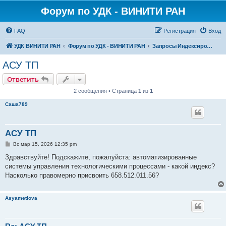
Форум по УДК - ВИНИТИ РАН
FAQ
Регистрация
Вход
УДК ВИНИТИ РАН
Форум по УДК - ВИНИТИ РАН
Запросы Индексирования
АСУ ТП
Ответить
2 сообщения • Страница
1
из
1
Саша789
АСУ ТП
С
Вс мар 15, 2026 12:35 pm
о
о
Здравствуйте! Подскажите, пожалуйста: автоматизированные
б
системы управления технологическими процессами - какой индекс?
щ
е
Насколько правомерно присвоить 658.512.011.56?
н
и
е
Asyametlova